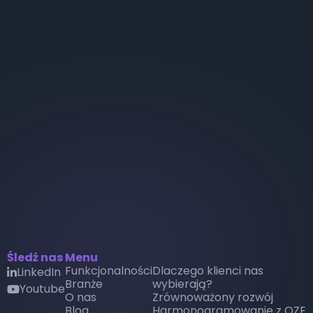
Śledź nas
Menu
Funkcjonalności
Dlaczego klienci nas
LinkedIn

Branże
wybierają?
Youtube
youtube
O nas
Zrównoważony rozwój
Blog
Harmonogramowanie z OZE