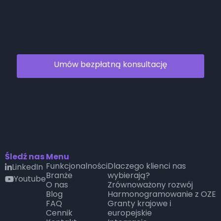
Umów bezpłatną konsultację
Śledź nas
Menu
Funkcjonalności
Dlaczego klienci nas
LinkedIn

Branże
wybierają?
Youtube
youtube
O nas
Zrównoważony rozwój
Blog
Harmonogramowanie z OZE
FAQ
Granty krajowe i
Cennik
europejskie