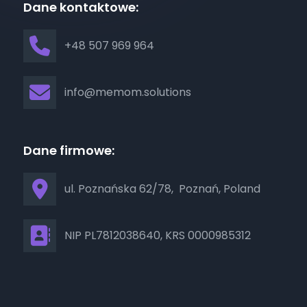
Dane kontaktowe:
phone
+48 507 969 964
envelope
info@memom.solutions
Dane firmowe:

ul. Poznańska 62/78, Poznań, Poland

NIP PL7812038640, KRS 0000985312